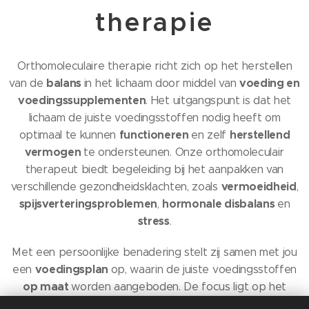
therapie
Orthomoleculaire therapie richt zich op het herstellen
balans
voeding en
van de
in het lichaam door middel van
voedingssupplementen
. Het uitgangspunt is dat het
lichaam de juiste voedingsstoffen nodig heeft om
functioneren
herstellend
optimaal te kunnen
en zelf
vermogen
te ondersteunen. Onze orthomoleculair
therapeut biedt begeleiding bij het aanpakken van
vermoeidheid
verschillende gezondheidsklachten, zoals
,
spijsverteringsproblemen
hormonale
disbalans
,
en
stress
.
Met een persoonlijke benadering stelt zij samen met jou
voedingsplan
een
op, waarin de juiste voedingsstoffen
op
maat
worden aangeboden. De focus ligt op het
natuurlijke
manier
ondersteunen van het lichaam op een
,